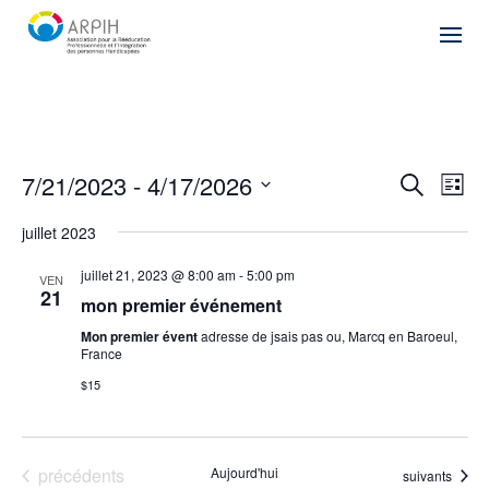
Recher
Nav
7/21/2023
 - 
4/17/2026
Recherche
Liste
de
et
Sélectionnez
vu
naviga
juillet 2023
une
Év
de
date.
juillet 21, 2023 @ 8:00 am
-
5:00 pm
VEN
vues
21
mon premier événement
Évène
Mon premier évent
adresse de jsais pas ou, Marcq en Baroeul,
France
$15
Évènements
précédents
Aujourd'hui
Évènements
suivants