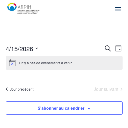
Recher
Nav
4/15/2026
Recherche
Jour
de
et
Sélectionnez
vu
naviga
une
Il n’y a pas de évènements à venir.
Év
de
date.
vues
Évène
Jour suivant
Jour précédent
S’abonner au calendrier