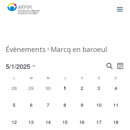
Évènements
Marcq en baroeul
Recher
Nav
5/1/2025
Recherche
Mois
de
et
Sélectionnez
vu
Calendrier
naviga
L
M
M
J
V
S
D
une
Év
de
de
date.
0
0
0
0
0
0
0
28
29
30
1
2
3
4
Évènements
vues
évènement,
évènement,
évènement,
évènement,
évènement,
évènement,
évènem
Évène
0
0
0
0
0
0
0
5
6
7
8
9
10
11
évènement,
évènement,
évènement,
évènement,
évènement,
évènement,
évèneme
0
0
0
0
0
0
0
12
13
14
15
16
17
18
évènement,
évènement,
évènement,
évènement,
évènement,
évènement,
évèneme