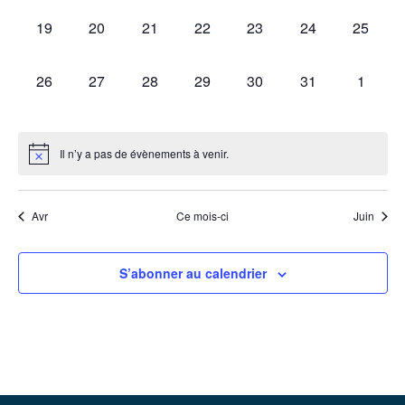
0
0
0
0
0
0
0
19
20
21
22
23
24
25
évènement,
évènement,
évènement,
évènement,
évènement,
évènement,
évèneme
0
0
0
0
0
0
0
26
27
28
29
30
31
1
évènement,
évènement,
évènement,
évènement,
évènement,
évènement,
évènem
Il n’y a pas de évènements à venir.
Avr
Ce mois-ci
Juin
S’abonner au calendrier