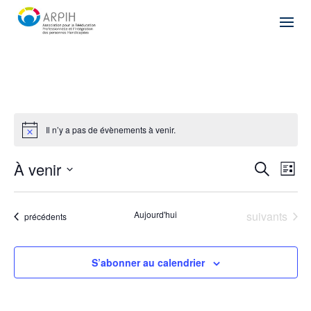
Il n’y a pas de évènements à venir.
Recher
Nav
À venir
Recherche
Liste
de
et
Sélectionnez
vu
naviga
une
Év
Évènements
Aujourd'hui
suivants
de
Évènements
précédents
date.
vues
Évène
S’abonner au calendrier